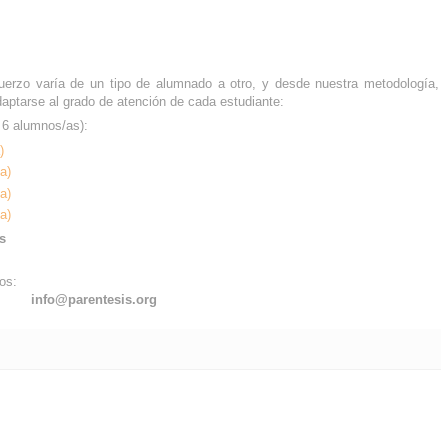
erzo varía de un tipo de alumnado a otro, y desde nuestra metodología,
aptarse al grado de atención de cada estudiante:
6 alumnos/as):
)
a)
a)
a)
s
ros:
info@parentesis.org